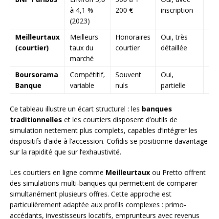
à 4,1 %
200 €
inscription
(2023)
Meilleurtaux
Meilleurs
Honoraires
Oui, très
Ou
(courtier)
taux du
courtier
détaillée
marché
Boursorama
Compétitif,
Souvent
Oui,
Par
Banque
variable
nuls
partielle
Ce tableau illustre un écart structurel : les
banques
traditionnelles
et les courtiers disposent d’outils de
simulation nettement plus complets, capables d’intégrer les
dispositifs d’aide à l’accession. Cofidis se positionne davantage
sur la rapidité que sur l’exhaustivité.
Les courtiers en ligne comme
Meilleurtaux
ou Pretto offrent
des simulations multi-banques qui permettent de comparer
simultanément plusieurs offres. Cette approche est
particulièrement adaptée aux profils complexes : primo-
accédants, investisseurs locatifs, emprunteurs avec revenus