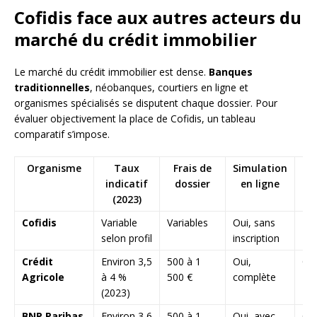
Cofidis face aux autres acteurs du
marché du crédit immobilier
Le marché du crédit immobilier est dense.
Banques
traditionnelles
, néobanques, courtiers en ligne et
organismes spécialisés se disputent chaque dossier. Pour
évaluer objectivement la place de Cofidis, un tableau
comparatif s’impose.
Organisme
Taux
Frais de
Simulation
indicatif
dossier
en ligne
pr
(2023)
co
Cofidis
Variable
Variables
Oui, sans
No
selon profil
inscription
Crédit
Environ 3,5
500 à 1
Oui,
Ou
Agricole
à 4 %
500 €
complète
(2023)
BNP Paribas
Environ 3,6
500 à 1
Oui, avec
Ou