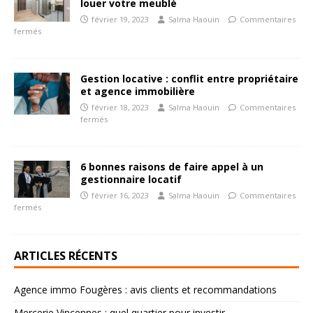
louer votre meublé
février 19, 2023
Salma Haouin
Commentaires
fermés
Gestion locative : conflit entre propriétaire
et agence immobilière
février 18, 2023
Salma Haouin
Commentaires
fermés
6 bonnes raisons de faire appel à un
gestionnaire locatif
février 16, 2023
Salma Haouin
Commentaires
fermés
ARTICLES RÉCENTS
Agence immo Fougères : avis clients et recommandations
Mercerie Vincennes : quel quartier pour investir